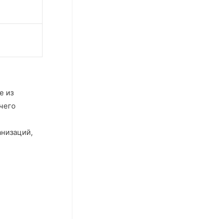
е из
чего
анизаций,