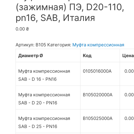
(зажимная) ПЭ, D20-110,
pn16, SAB, Италия
0.00
₴
Артикул:
B105
Категория:
Муфта компрессионная
Диаметр Ø
Код
Цена
Муфта компрессионная
0105016000A
0.0
SAB - D 16 - PN16
Муфта компрессионная
B105020000A
0.0
SAB - D 20 - PN16
Муфта компрессионная
B105025000A
0.0
SAB - D 25 - PN16