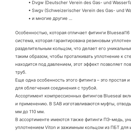
• Dvgw (Deutscher Verein des Gas- und Wasserf
• Swgv (Schweizerischer Verein des Gas- und W
• и многие другие …
Особенностью, которая отличает фитинги Blueseal16 
система, которая гарантирована резиновым уплотне
разделительным кольцом, что делает его уникальны
таким образом, чтобы проталкивать уплотнение к ст
находится под давлением, этот эффект позволяет п
труб.
Еще одна особенность этого фитинга – это простая 
для облегчения соединения с трубой.
Ассортимент компрессионных фитингов Blueseal вкл
и применению. В SAB изготавливаются муфты, отводы,
мм до 110 мм.
В ассортименте имеются также фитинги ПЭ-медь, уни
уплотнением Viton и зажимным кольцом из ПБТ для и