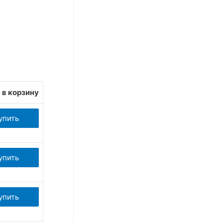
 в корзину
упить
упить
упить