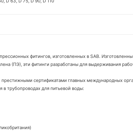
50, D 63, D 75, D 90, D 110
мпрессионных фитингов, изготовленных в SAB. Изготовленны
лена (ПЭ), эти фитинги разработаны для выдерживания рабо
и престижными сертификатами главных международных орг
я в трубопроводах для питьевой воды:
еликобритания)