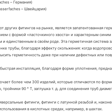
aches – Германия)
asserfaches – Швейцария)
от других фитингов на рынке, является запатентованная ге
нием с формой «ласточкиного хвоста» и характерным синим
м и единственным в своём роде. Эта герметичная система 
енке трубы, благодаря эффекту скольжения: когда водопров
овысить герметичность даже при наличии дефектных или п
и быстрая инсталляция, благодаря форме уплотнения, предн
ючает более чем 300 изделий, которые отличаются по форм
 тройники 90 ° Т, заглушка т. д. для соединения труб диаме
версальные фитинги, фитинги с латунной резьбой и, наконе
спользования в кислотных средах, например, в шахтах.