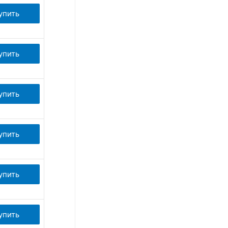
упить
упить
упить
упить
упить
упить