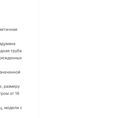
рметичная
задумана
одная труба
оврежденных
азначенной
е, размеру
тром от 16
ц, модели с