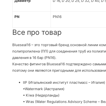
Диаметр
D 16, D 20, D 25, D 32, D 40, D 
PN
PN16
Все про товар
Blueseal16 – это торговый бренд основной линии ко
полипропилена (ПП) для соединения труб из полиэти
давления в 16 бар (PN16).
Качество фитингов Blueseal16 подтверждено самым
поэтому они являются пригодными для использовани
IIP (Итальянский институт пластмасс – Италия)
•Watermark (Австралия)
• Kiwa (Нидерланды)
• Wras (Water Regulations Advisory Scheme – В